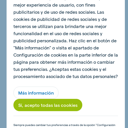
protegidos por la normativa española y europea sobre
mejor experiencia de usuario, con fines
propiedad intelectual e industrial.
publicitarios y de uso de redes sociales. Las
Queda prohibida cualquier reproducción, adaptación,
cookies de publicidad de redes sociales y de
modificación o comunicación pública de la totalidad o
terceros se utilizan para brindarte una mejor
parte de los contenidos de la Web, efectuada de
funcionalidad en el uso de redes sociales y
cualquier forma o por cualquier medio, mecánico,
publicidad personalizada. Haz clic en el botón de
manual u otro, sin la autorización expresa del Titular.
"Más información" o visita el apartado de
Cualquier enlace realizado a la Web habrá de dirigirse
Configuración de cookies en la parte inferior de la
a la “home” o página de inicio, prohibiéndose la
página para obtener más información o cambiar
realización de enlaces profundos o dirigidos a otros
tus preferencias. ¿Aceptas estas cookies y el
contenidos distintos del mencionado. De igual manera
procesamiento asociado de tus datos personales?
queda prohibida la práctica de navegación sobre
marcos o “frames”.
Más información
Sí, acepto todas las cookies
5. Protección de datos de carácter personal.
El Titular ha adoptado todas las medidas de
seguridad, tanto técnicas como organizativas,
Siempre puedes cambiar tus preferencias a través de la opción "Configuración