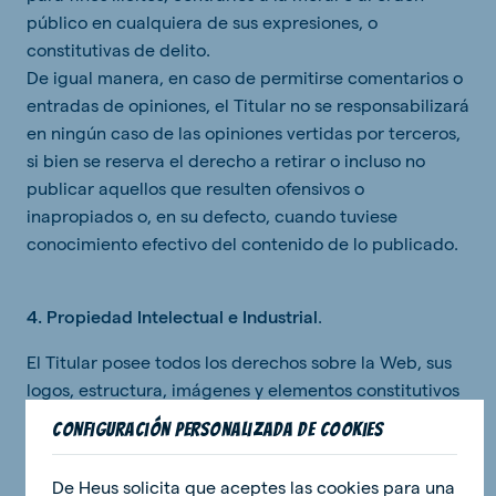
público en cualquiera de sus expresiones, o
constitutivas de delito.
De igual manera, en caso de permitirse comentarios o
entradas de opiniones, el Titular no se responsabilizará
en ningún caso de las opiniones vertidas por terceros,
si bien se reserva el derecho a retirar o incluso no
publicar aquellos que resulten ofensivos o
inapropiados o, en su defecto, cuando tuviese
conocimiento efectivo del contenido de lo publicado.
4. Propiedad Intelectual e Industrial
.
El Titular posee todos los derechos sobre la Web, sus
logos, estructura, imágenes y elementos constitutivos
del código objeto, así como la programación e
Configuración personalizada de cookies
ingeniería del código fuente. Todos estos elementos,
además de las publicaciones incluidas están
De Heus solicita que aceptes las cookies para una