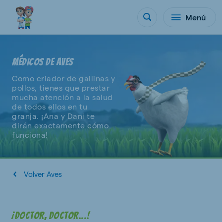
Menú
MÉDICOS DE AVES
Como criador de gallinas y
pollos, tienes que prestar
mucha atención a la salud
de todos ellos en tu
granja. ¡Ana y Dani te
dirán exactamente cómo
funciona!
Volver Aves
¡Doctor, doctor...!