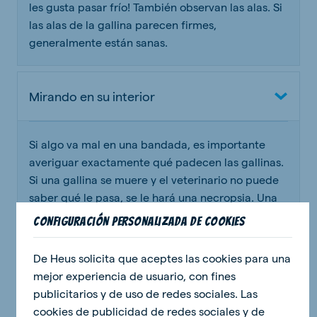
les gusta pasar frío! También observan las alas. Si
las alas de la gallina parecen firmes,
generalmente están sanas.
Mirando en su interior
Si algo va mal en una bandada, es importante
averiguar exactamente qué padecen las gallinas.
Si una gallina se muere y el veterinario no puede
saber qué le pasa, se le hará una necropsia. Una
necropsia es cuando el veterinario y el ganadero
Configuración personalizada de cookies
abren la gallina para echar un vistazo a su interior
y tratar de averiguar lo que ocurre. Intentan
De Heus solicita que aceptes las cookies para una
obtener un diagnóstico (averiguar qué es lo que
mejor experiencia de usuario, con fines
está mal). Si se puede hacer el diagnóstico
publicitarios y de uso de redes sociales. Las
correcto, entonces pueden decidir cuál es la
cookies de publicidad de redes sociales y de