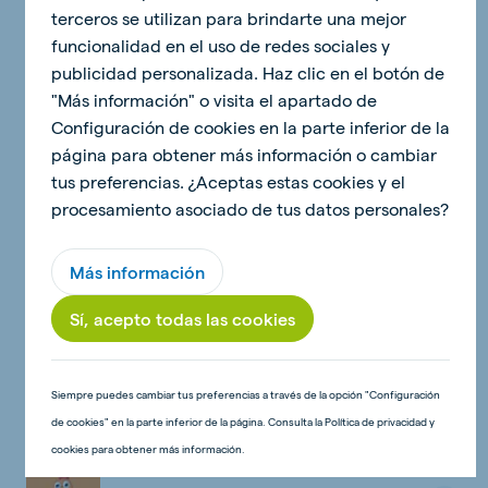
mejor manera de ayudar al resto de gallinas.
terceros se utilizan para brindarte una mejor
funcionalidad en el uso de redes sociales y
publicidad personalizada. Haz clic en el botón de
"Más información" o visita el apartado de
Configuración de cookies en la parte inferior de la
página para obtener más información o cambiar
¿Quieres saber más?
tus preferencias. ¿Aceptas estas cookies y el
procesamiento asociado de tus datos personales?
Más información
Del pico al culo
Sí, acepto todas las cookies
Siempre puedes cambiar tus preferencias a través de la opción "Configuración
¿Qué comen los pollos?
de cookies" en la parte inferior de la página. Consulta la Política de privacidad y
cookies para obtener más información.