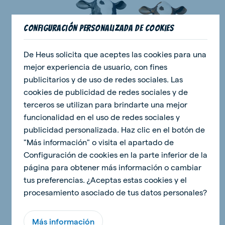
Configuración personalizada de cookies
De Heus solicita que aceptes las cookies para una
mejor experiencia de usuario, con fines
publicitarios y de uso de redes sociales. Las
cookies de publicidad de redes sociales y de
Como montar un proyecto chulo
terceros se utilizan para brindarte una mejor
Así que te han dado un proyecto para trabajar.
funcionalidad en el uso de redes sociales y
¿No sabes por dónde empezar? No te
publicidad personalizada. Haz clic en el botón de
preocupes. Con estos consejos de Ana y Dani
"Más información" o visita el apartado de
seguro que lo harás bien.
Configuración de cookies en la parte inferior de la
página para obtener más información o cambiar
tus preferencias. ¿Aceptas estas cookies y el
Consejos para elaborar un proyecto chulo
procesamiento asociado de tus datos personales?
Más información