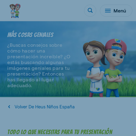
Menú
MÁS COSAS GENIALES
¿Buscas consejos sobre
cómo hacer una
presentación increíble? ¿O
estás buscando algunas
imágenes geniales para tu
presentación? Entonces
has llegado al lugar
adecuado.
Volver De Heus Niños España
Todo lo que necesitas para tu presentación