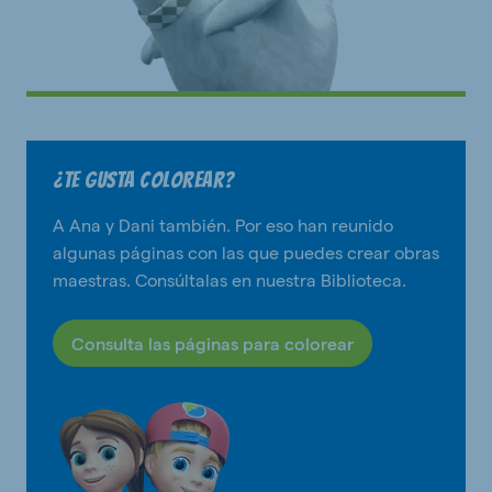
¿Te gusta colorear?
A Ana y Dani también. Por eso han reunido
algunas páginas con las que puedes crear obras
maestras. Consúltalas en nuestra Biblioteca.
Consulta las páginas para colorear